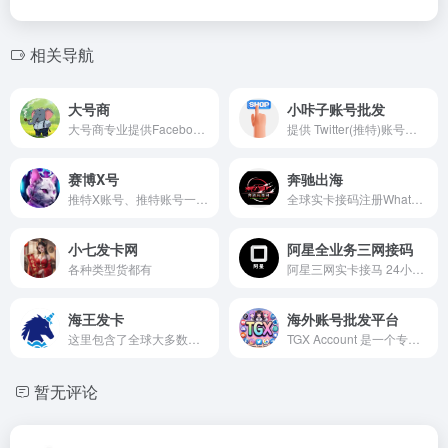
相关导航
大号商
小咔子账号批发
大号商专业提供Facebook脸书账号购买服务，所有Facebook脸书账号均经过真人认证， 适合跨境营销、广告投放等用途。Facebook脸书账号出售价格优惠，质量保证，支持售后服务。
提供 Twitter(推特)账号购买,Instagram(Ins)账号购买,Facebook(脸书)账号,Tiktok账号购买,Telegram(电报)账号购买...等主流社交账号购买,批发平台
赛博X号
奔驰出海
推特X账号、推特账号一手货源、推特营销软件（赛博云推）、本店提供技术教学，热门代发，做排名等一切推特业务. 商品类型较多，按需购买新手小白先咨询客服
全球实卡接码注册WhatsApp。line。TG.以及所有app《支持邮寄。可以多次接码。可长期留卡》 海外成品账号WhatsApp，line，Tiktok .FaceBook ，Instagram .推特Twitter.谷歌邮箱.微软信箱.Steam.Amazon亚马逊.Linkden领英
小七发卡网
阿星全业务三网接码
各种类型货都有
阿星三网实卡接马 24小时自助营业下单 四方24小时自助购卡商城永久链接 十年老店，售后贼快 诚信经营，再穷不跑路 在饿不跑单 防失联请加入频道 飞机 工作时间午12-晚1 联系@Axgz666666 下单客服咨询@axywy 阿星供货频道@axgz66666 双向@axgz66666_bot
海王发卡
海外账号批发平台
这里包含了全球大多数主流的社交媒体账号，您可以随时与网站实时客服聊天并查看是否有符合要求的账号出售
TGX Account 是一个专注于出售各类社交媒体账号的专业平台，为用户提供包括Telegram、Twitter、YouTube、Gmail、Discord、TikTok、Instagram、Facebook等热门平台的账号购买服务。我们的账号安全可靠，帮助您轻松拓展网络影响力，快速建立社交媒体存
暂无评论