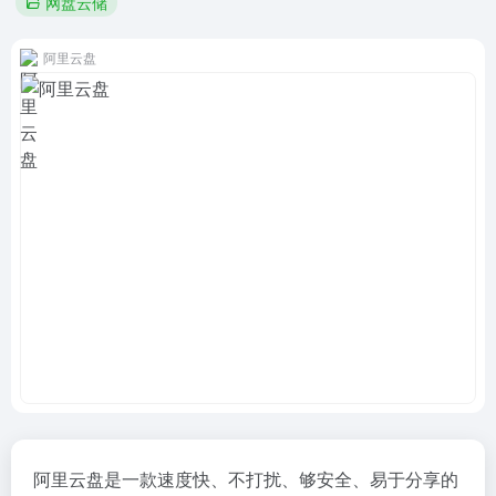
网盘云储
阿里云盘
阿里云盘是一款速度快、不打扰、够安全、易于分享的