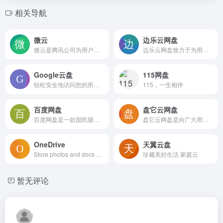
相关导航
微云
边乐云网盘
微云是腾讯公司为用户精心打造的一项智能云服务
边乐云网盘致力于为用户提供安全稳定的云存储产品
Google云盘
115网盘
轻松安全地访问您的所有内容
115，一生相伴
百度网盘
盘它云网盘
百度网盘是一款国民级产品
盘它云网盘是向广大用户提供上传空间和技术的信息存储空间服务平台。
OneDrive
天翼云盘
Store photos and docs online. Access them from any PC, Mac or phone. Create and work together on Word, Excel or PowerPoint documents.
珍藏美好生活 家庭云
暂无评论