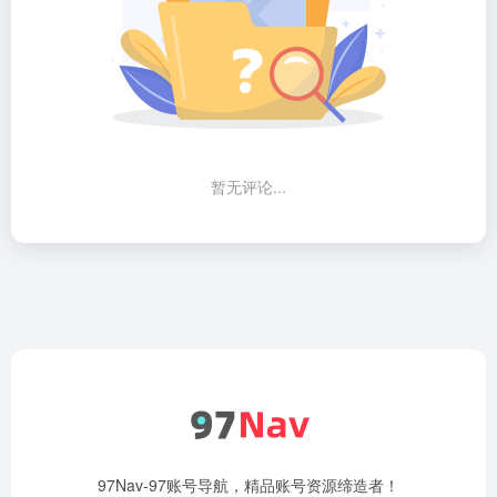
暂无评论...
97Nav-97账号导航，精品账号资源缔造者！