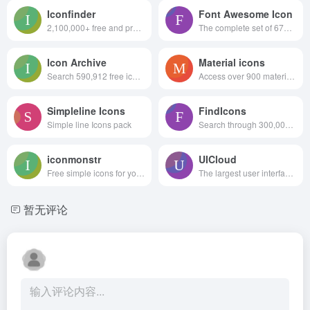
Iconfinder
Font Awesome Icon
2,100,000+ free and premium vector icons.
The complete set of 675 icons in Font Awesome
Icon Archive
Material icons
Search 590,912 free icons
Access over 900 material system icons, available in a variety of sizes and densities, and as a web font.
Simpleline Icons
FindIcons
Simple line Icons pack
Search through 300,000 free icons
iconmonstr
UICloud
Free simple icons for your next project
The largest user interface design database in the world.
暂无评论