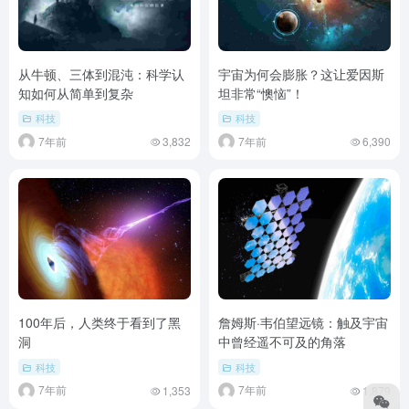
从牛顿、三体到混沌：科学认
宇宙为何会膨胀？这让爱因斯
知如何从简单到复杂
坦非常“懊恼”！
科技
科技
7年前
7年前
3,832
6,390
100年后，人类终于看到了黑
詹姆斯·韦伯望远镜：触及宇宙
洞
中曾经遥不可及的角落
科技
科技
7年前
7年前
1,353
1,879